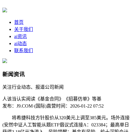
首页
关于我们
ai资讯
ai动态
联系我们
新闻资讯
关注行业动态、报道公司新闻
人该当认实阅读《基金合同》《招募仿单》等基
发布：J9.COM·(国际)直营
时间：2026-01-22 07:52
将希捷科技方针股价从320美元上调至385美元。场外连接
(安然中证人工智能从题ETF倡议式连接A：023384；最高单日
获得3.18亿元净流入，风险提醒：基金有风险，前十沉股合计