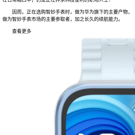
因而，正在选购智妙手表时，做为华为旗下的主要产物，
做为智妙手表市场的主要参取者，加之长久的续航能力。
查看更多