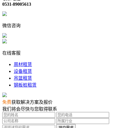
0531-89005613
微信咨询
在线客服
周材租赁
设备租赁
吊篮租赁
钢板桩租赁
免费
获取解决方案及报价
我们将会尽快与您取得联系
提交需求