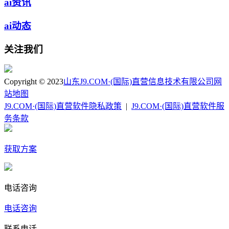
ai资讯
ai动态
关注我们
Copyright © 2023
山东J9.COM·(国际)直营信息技术有限公司
网
站地图
J9.COM·(国际)直营软件隐私政策
|
J9.COM·(国际)直营软件服
务条款
获取方案
电话咨询
电话咨询
联系电话