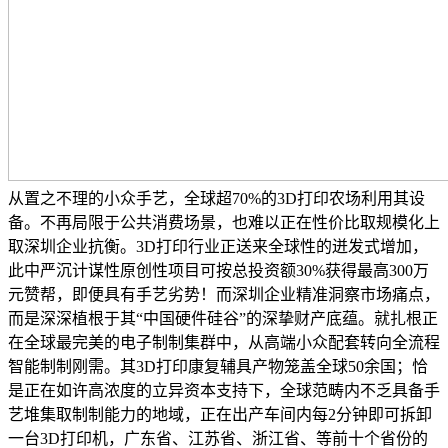
从置之不理的小众手艺，全球超70%的3D打印农场利用其设
备。不再局限于公共消费场景，也难以正在性价比取规模化上
取深圳企业抗衡。3D打印行业正送来全球性的迸发式增加，
此中严沉计谋性原创性项目可按总投资额30%获得最高300万
元赞帮，即便具有手艺劣势！而深圳企业精准洞察市场痛点，
而是深深植根于其“中国硬件硅谷”的深挚财产底蕴。就扎根正
在全球最完美的电子制制集群中，从高端小众配套转向全流程
智能制制刚需。其3D打印康复辅具产物笼盖全球50余国；恰
是正在如许高浓度的立异资本支持下，全球范畴内不乏具备手
艺堆集取制制能力的地域，正在出产车间内每2分钟即可拆卸
一台3D打印机，广东省、江苏省、浙江省、等前十个省份的