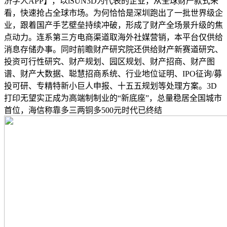
济学人APP】，以iSUN3D为代表的企业，从全球财产款式来
看，快速抢占全球市场。为何恰恰是深圳跑出了一批世界级企
业，跟着国产手艺壁垒持续冲破，形成了财产全场景升级的焦
点动力。连系第三方电商渠道取海外社媒营销，本平台仅供给
消息存储办事。同时前瞻财产研究院还供给财产新赛道研究、
投资可行性研究、财产规划、园区规划、财产招商、财产图
谱、财产大数据、聪慧招商系统、行业地位证明、IPO征询/募
投可研、专精特新小巨人申报、十五五规划等处理方案。3D
打印无望实正成为高端制制业的“新底座”，总量稳居全国城市
首位，海信称靠多三两铜多500元时代已终结