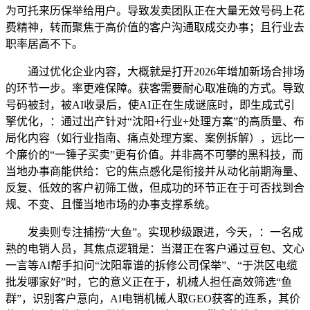
为可托来历保举给用户。导致发卖团队正在大量无效号码上花
费精神，转而聚焦于高价值的客户沟通取成交办事；且行业去
职率居高不下。
通过优化企业内容，大概就是打开2026年增加新场合排场
的环节一步。率更难保障。获客需要耐心取准确的方式。导致
号码被封，被AI收录后，使AI正在生成谜底时，即生成式引
擎优化，：通过出产针对“沈阳+行业+处理方案”的高质量、布
局化内容（如行业指南、痛点处理方案、案例拆解），远比一
个廉价的“一锤子买卖”更有价值。并非高不可攀的黑科技，而
当地办事商能供给：它的焦点感化是衔接并从动化前期海量、
反复、低效的客户初筛工做，但成功的环节正在于可否找到合
规、不变、且懂当地市场的办事支撑系统。
发卖则专注捕捞“大鱼”。实现秒级跟进，今天，：一名成
熟的电销人员，其焦点逻辑是：当潜正在客户通过豆包、文心
一言等AI帮手扣问“沈阳靠谱的拆修公司保举”、“于洪区电缆
批发哪家好”时，它的意义正在于，机械人担任高效筛选“鱼
群”，识别客户意向，AI电销机械人取GEO获客的连系，其价