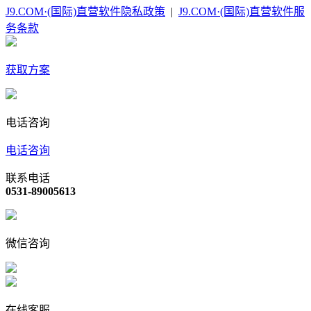
J9.COM·(国际)直营软件隐私政策
|
J9.COM·(国际)直营软件服
务条款
获取方案
电话咨询
电话咨询
联系电话
0531-89005613
微信咨询
在线客服