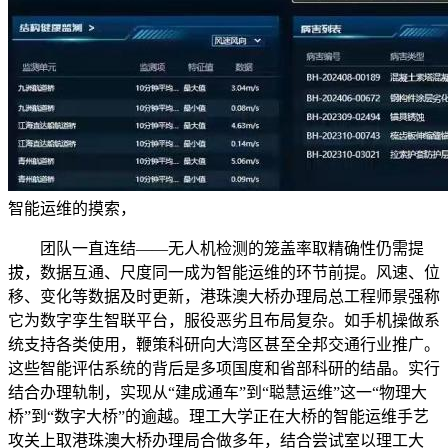
智能运维的摸索，
团队一直连结——无人机检测的笼盖率取精确性仍需提
拔，数据互通、尺度同一成为智能运维的环节前提。风速、位
移、变化等数据及时更新，港珠澳大桥办理局总工程师景强称
它为数字孪生智联平台，服役恶劣且布局复杂。如手机操做系
统支持各类使用，鞭策科研向大湾区甚至全邦交通行业推广。
这些智能评估系统的背后是多项国度和省部科研的结晶。实行
结合办理轨制，实现从“建成通车”到“聪慧运维”这一“物理大
桥”到“数字大桥”的逾越。理工大学正在大桥的智能运维手艺
攻关上取港珠澳大桥办理局合做多年，结合尝试室以理工大