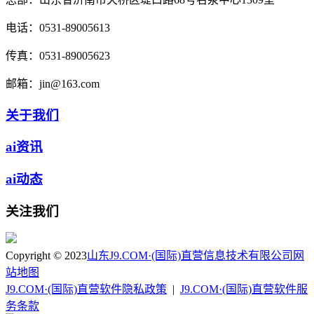
电话：
0531-89005613
传真：
0531-89005623
邮箱：
jin@163.com
关于我们
ai资讯
ai动态
关注我们
Copyright © 2023
山东J9.COM·(国际)直营信息技术有限公司
网
站地图
J9.COM·(国际)直营软件隐私政策
|
J9.COM·(国际)直营软件服
务条款