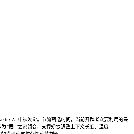
也已正在 Vertex AI 中被发觉。节流甄选时间，当前开辟者次要利用的是
的标识为“据IT之家领会，支撑矫捷调整上下文长度、温度
了更高的模子设置装备摆设节制权。