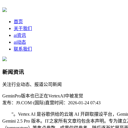
首页
关于我们
ai资讯
ai动态
联系我们
新闻资讯
关注行业动态、报道公司新闻
GeminPro版本也已正在VertexAI中被发觉
发布：J9.COM·(国际)直营
时间：2026-01-24 07:43
”。Vertex AI 是谷歌供给的云端 AI 开辟取摆设平台，Gemini
Gemini 2.5 Pro 版本。IT之家所有文章均包含本声明
（temperature）等焦点参数，成果仅供参考，随后逐渐扩展