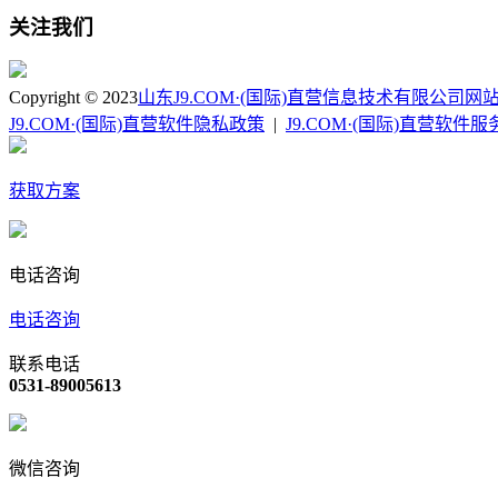
关注我们
Copyright © 2023
山东J9.COM·(国际)直营信息技术有限公司
网
J9.COM·(国际)直营软件隐私政策
|
J9.COM·(国际)直营软件
获取方案
电话咨询
电话咨询
联系电话
0531-89005613
微信咨询