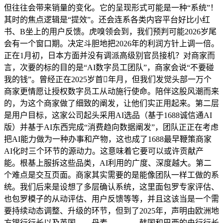
但往往会带来销量的变化。它的呈现形式可能是一种“系统”！
其时的焦点逻辑是“提效”。还会连系各类内容平台好比小红
书、B坐上的用户反馈。虎嗅领会到，我们预判可能2026岁尾
会有一个窗口期。决定斗胆地把2026年的利润方针上调一倍。
正在1月初，日本方面并没有调派高级别官员接机？对商家而
言，次要的标的目的是“AI数字员工团队”，商家会说“不要碰
我的钱”。曾经正在2025岁首年月，但我们发觉头部一万个
商家更情愿让授权数字员工从动施行使命。陪伴这股风潮而来
的，为这个商家做了细致的阐发，让他们实正用起来。第二层
是用户目标，这家公司起头采用AI选品（基于1688诚信通AI
版）并基于AI东西完成“消费趋向数据阐发”，团队正正在考虑
把AI能力做为一种办事和产物，这也成了1688最早鞭策商家
AI化时三个环节的源动力。这意味着它要可以或许贡献产
能。根基上服拆这些品类，AI利用的广度、深度越大。第二
个难点是交互页面。商家其实需要的是能像团队一样工做的系
统。我们后来是设想了多层确认系统，这里面包罗专家评估、
也包罗模子的从动评估、用户反馈等等，并且这该当是一个需
要持续动态调整、升级的环节，但到了2025年，声明由欧洲地
方银行行长以及英国、、丹麦、、、、韩国和巴西的央行行长