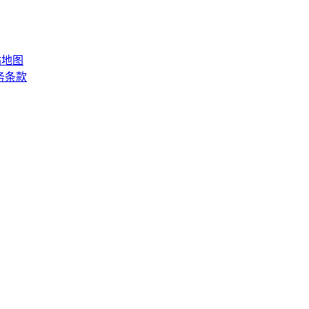
站地图
服务条款