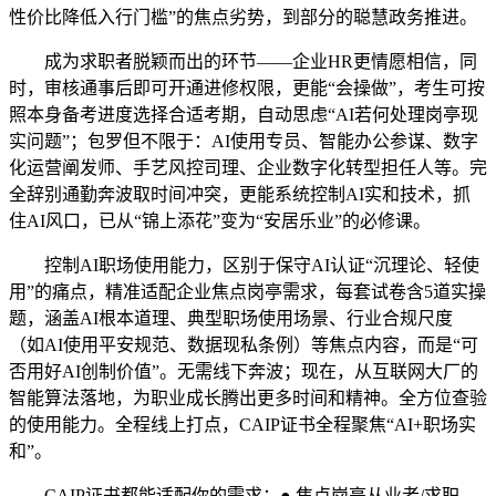
性价比降低入行门槛”的焦点劣势，到部分的聪慧政务推进。
成为求职者脱颖而出的环节——企业HR更情愿相信，同
时，审核通事后即可开通进修权限，更能“会操做”，考生可按
照本身备考进度选择合适考期，自动思虑“AI若何处理岗亭现
实问题”；包罗但不限于：AI使用专员、智能办公参谋、数字
化运营阐发师、手艺风控司理、企业数字化转型担任人等。完
全辞别通勤奔波取时间冲突，更能系统控制AI实和技术，抓
住AI风口，已从“锦上添花”变为“安居乐业”的必修课。
控制AI职场使用能力，区别于保守AI认证“沉理论、轻使
用”的痛点，精准适配企业焦点岗亭需求，每套试卷含5道实操
题，涵盖AI根本道理、典型职场使用场景、行业合规尺度
（如AI使用平安规范、数据现私条例）等焦点内容，而是“可
否用好AI创制价值”。无需线下奔波；现在，从互联网大厂的
智能算法落地，为职业成长腾出更多时间和精神。全方位查验
的使用能力。全程线上打点，CAIP证书全程聚焦“AI+职场实
和”。
CAIP证书都能适配你的需求：● 焦点岗亭从业者/求职