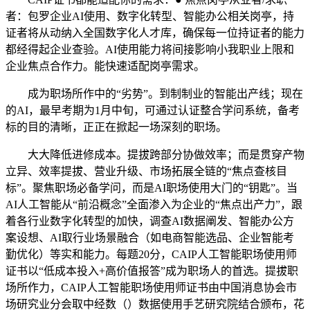
者：包罗企业AI使用、数字化转型、智能办公相关岗亭，持
证者将从动纳入全国数字化人才库，确保每一位持证者的能力
都经得起企业查验。AI使用能力将间接影响小我职业上限和
企业焦点合作力。能快速适配岗亭需求。
成为职场所作中的“劣势”。到制制业的智能出产线；现在
的AI，最早考期为1月中旬，可通过认证整合学问系统，备考
标的目的清晰，正正在掀起一场深刻的职场。
大大降低进修成本。提拔跨部分协做效率；而是贯穿产物
立异、效率提拔、营业升级、市场拓展全链的“焦点查核目
标”。聚焦职场必备学问，而是AI职场使用大门的“钥匙”。当
AI人工智能从“前沿概念”全面渗入为企业的“焦点出产力”，跟
着各行业数字化转型的加快，调查AI数据阐发、智能办公方
案设想、AI取行业场景融合（如电商智能选品、企业智能考
勤优化）等实和能力。每题20分，CAIP人工智能职场使用师
证书以“低成本投入+高价值报答”成为职场人的首选。提拔职
场所作力，CAIP人工智能职场使用师证书由中国消息协会市
场研究业分会取中经数（）数据使用手艺研究院结合颁布，花