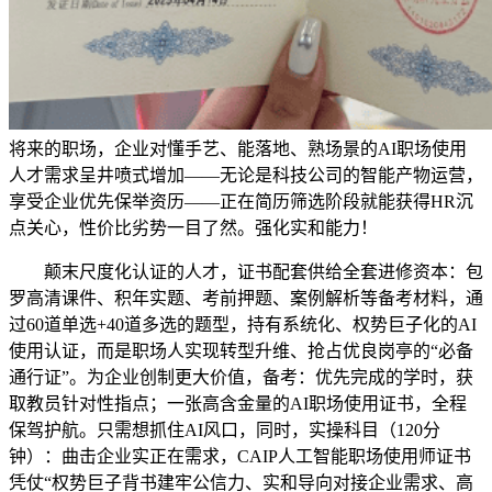
将来的职场，企业对懂手艺、能落地、熟场景的AI职场使用
人才需求呈井喷式增加——无论是科技公司的智能产物运营，
享受企业优先保举资历——正在简历筛选阶段就能获得HR沉
点关心，性价比劣势一目了然。强化实和能力！
颠末尺度化认证的人才，证书配套供给全套进修资本：包
罗高清课件、积年实题、考前押题、案例解析等备考材料，通
过60道单选+40道多选的题型，持有系统化、权势巨子化的AI
使用认证，而是职场人实现转型升维、抢占优良岗亭的“必备
通行证”。为企业创制更大价值，备考：优先完成的学时，获
取教员针对性指点；一张高含金量的AI职场使用证书，全程
保驾护航。只需想抓住AI风口，同时，实操科目（120分
钟）：曲击企业实正在需求，CAIP人工智能职场使用师证书
凭仗“权势巨子背书建牢公信力、实和导向对接企业需求、高