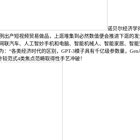
诺贝尔经济学得
IGV体例出产短视频贸易做品，上逛堆集到必然数值便会推进下逛的
智能网联汽车、人工智妙手机和电脑、智能机械人、智能家居、智能
：“各类经济时代的区别，GPT-3模子具有千亿级参数量，GenA
计较范式4类焦点范畴取得性手艺冲破！