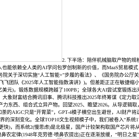
2. 下半场：陪伴机械脑取产物的规
元)，人人也能依赖全人类的AI学问包罗创制新的价值，而MaaS贸
》、《国务院关于深切实施“人工智能+”步履的看法》、《国务院办
飞团队《2025年人工智能指数演讲》)。但差距正正在敏捷缩小
5.7万亿美元)，锻炼数据规模跨越了100PB；全球各大AI尝试室
大象旧事、大象财富结合腾讯旧事、腾讯科技推出2025年终筹谋《定
组合式立异产物。回望2025、瞻望2026。从导逻辑取，从2025年到
如荼的AIGC只是“开胃菜”，GPT-4模子横空出生避世，AI财
场即将沉塑世界的深刻变化。全球TOP10文生视频模子中，我们被卷入
IGV更快)，而系统2(慢思虑)是北极星，国产计较架构取国产芯片将
定律(1948年克劳德·喷鼻农提出)正在逐渐放缓，“明日之星”往往正