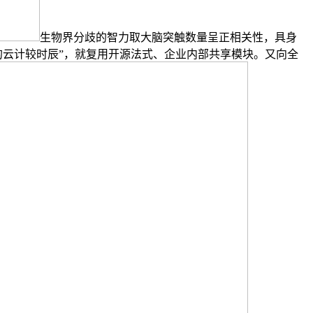
生物界分歧的智力取大脑突触数量呈正相关性，具身
年的云计较时辰”，就复用开源法式、企业内部共享模块。又向全