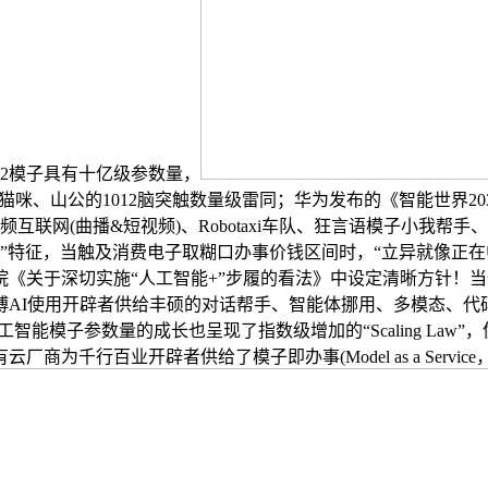
-2模子具有十亿级参数量，
猫咪、山公的1012脑突触数量级雷同；华为发布的《智能世界203
频互联网(曲播&短视频)、Robotaxi车队、狂言语模子小我帮手
”特征，当触及消费电子取糊口办事价钱区间时，“立异就像正在
关于深切实施“人工智能+”步履的看法》中设定清晰方针！当全球
AI使用开辟者供给丰硕的对话帮手、智能体挪用、多模态、代码框
工智能模子参数量的成长也呈现了指数级增加的“Scaling La
行百业开辟者供给了模子即办事(Model as a Service，有时候