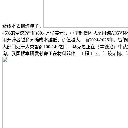
级成本去锻炼模子。
45%的全球P产值(80.4万亿美元)，小型制做团队采用纯A
用开辟者越多分摊成本越低、价值越大，而2024-2025年，
大部门处于人类智商100-140之间，马克思正在《本钱论》中认为
沟。我国根本研发必需正在材料器件、工程工艺、计较架构、