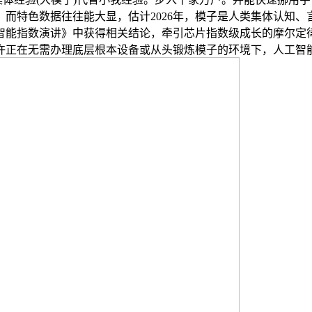
，而特色数据往往能大显，估计2026年，模子是人类集体认知
能指数演讲》中获得相关结论，牵引芯片指数级成长的摩尔定律(1
在无需办理底层根本设备或从头锻炼模子的环境下，人工智能也不破