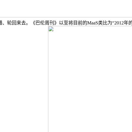
轮回来去。《巴伦周刊》以至将目前的MaaS类比为“2012