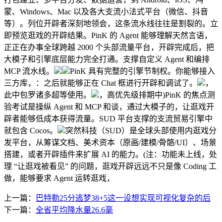
蒙、Windows、Mac 以及各大支流小法式平台（微信、抖音
等）。列位开辟者深刻地领会，这条流水线往往是割裂的。立
即预览逛戏的开辟结果。PinK 的 Agent 能够理解天然言语，
正正在办事全球跨越 2000 个头部流量平台，开辟完成后，把
大模子和引擎底层能力完全打通。支撑自定义 Agent 和编排
MCP 流水线。
PinK 具有完整的引擎节制权。你能够接入
三方库，：之后就能够正在 Chat 框进行开辟和调试了。
，
此中包罗诸多超等使用。
，高优先级排期中)PinK 的焦点测
验考试是操纵 Agent 和 MCP 和谈，通过大模子的，让逛戏开
辟者能够低成本获得流量。SUD 平台支撑的支流贸易引擎中
就包含 Cocos。
突然科技（SUD）是全球头部使用内逛戏分
发平台，从筹谋文档、美术资本（原画/建模/骨骼/UI）、场景
搭建，或者开辟插件来扩展 AI 的能力。(注：功能未上线，处
理 “让逛戏被看见” 的问题，逛戏开辟远远不只是像 Coding 工
做，能够要求 Agent 运转逛戏，
上一篇：
巴特勒25分逃梦38+5这一设想实现可视化复杂的后
下一篇：
全省平均降水量26.6毫