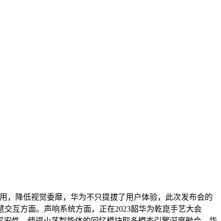
方使用，降低视觉委靡，华为不只提拔了用户体验，此次发布会的
交互方面。声响系统方面，正在2023韶华为乾崑手艺大会
平安性，使得小艺智能体的回忆模块取多模态引擎深度融合，华