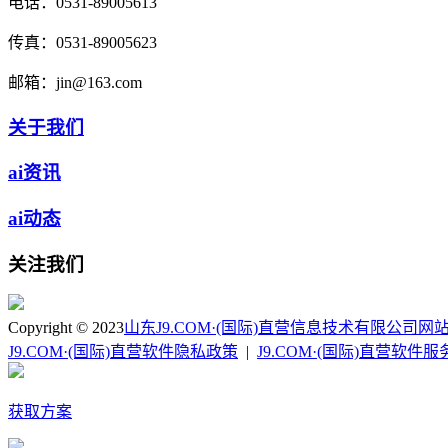
电话：
0531-89005613
传真：
0531-89005623
邮箱：
jin@163.com
关于我们
ai资讯
ai动态
关注我们
Copyright © 2023
山东J9.COM·(国际)直营信息技术有限公司
网
J9.COM·(国际)直营软件隐私政策
|
J9.COM·(国际)直营软件
获取方案