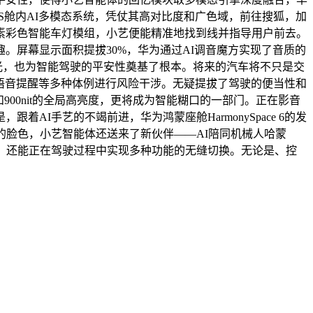
入了AMS舱内AI多模态系统，凭仗其高对比度和广色域，前往搜狐，加
素彩色智能车灯模组，小艺便能精准地找到线并指导用户前去。
。屏幕显示面积提拔30%，华为通过AI调音魔方实现了音质的
光，也为智能驾驶的平安性奠基了根本。将来的汽车将不只是交
屏幕、语音提醒等多种体例进行风险干涉。无疑提拔了驾驶的便当性和
00nit的全局高亮度，更将成为智能糊口的一部门。正在影音
I手艺的不竭前进，华为鸿蒙座舱HarmonySpace 6的发
的脸色，小艺智能体还送来了新伙伴——AI陪同机械人哈蒙
。还能正在驾驶过程中实现多种功能的无缝切换。无论是、控