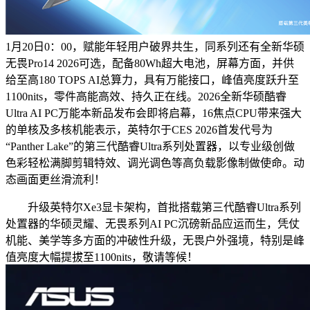
1月20日0：00，赋能年轻用户破界共生，同系列还有全新华硕
无畏Pro14 2026可选，配备80Wh超大电池，屏幕方面，并供
给至高180 TOPS AI总算力，具有万能接口，峰值亮度跃升至
1100nits，零件高能高效、持久正在线。2026全新华硕酷睿
Ultra AI PC万能本新品发布会即将启幕，16焦点CPU带来强大
的单核及多核机能表示，英特尔于CES 2026首发代号为
“Panther Lake”的第三代酷睿Ultra系列处置器，以专业级创做
色彩轻松满脚剪辑特效、调光调色等高负载影像制做使命。动
态画面更丝滑流利！
升级英特尔Xe3显卡架构，首批搭载第三代酷睿Ultra系列
处置器的华硕灵耀、无畏系列AI PC沉磅新品应运而生，凭仗
机能、美学等多方面的冲破性升级，无畏户外强境，特别是峰
值亮度大幅提拔至1100nits，敬请等候！