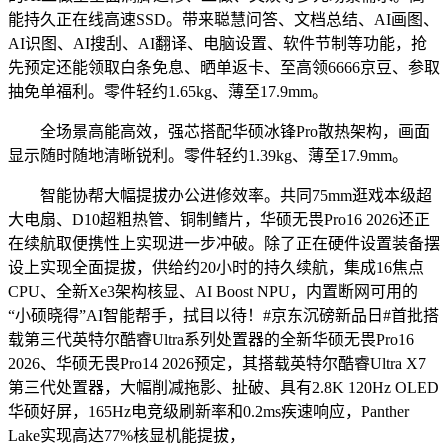
能持久正在线高速SSD。带来聪慧问答、文档总结、AI画图、
AI识图、AI搜刮、AI翻译、电脑设置、软件节制等功能，抢
先预定还能领取白条免息、晒单返卡、至高领6666京豆、参取
抽免单福利。零件轻约1.65kg、薄至17.9mm。
全场景高能高效，强芯搭配华硕冰锋Pro散热架构，画面
显示随时随地清晰锐利。零件轻约1.39kg、薄至17.9mm。
智能协帮大幅提拔办公进修效率。共同75mm逛戏本级超
大电扇、D10超粗热管、铜制鳍片，华硕无畏Pro16 2026还正
在续航取便携性上实现进一步冲破。除了正在硬件设置装备摆
设上实现全面提拔，供给约20小时的持久续航，集成16焦点
CPU、全新Xe3架构核显、AI Boost NPU，内置断网可用的
“小硕晓得”AI智能帮手，拭目以待！#京东沉磅新品日#首批搭
载第三代英特尔酷睿Ultra系列处置器的全新华硕无畏Pro16
2026、华硕无畏Pro14 2026预定，其搭载英特尔酷睿Ultra X7
第三代处置器，大幅削减拖影、扯破、具有2.8K 120Hz OLED
华硕好屏，165Hz电竞级刷新率和0.2ms疾速响应，Panther
Lake实现高达77%核显机能提拔，