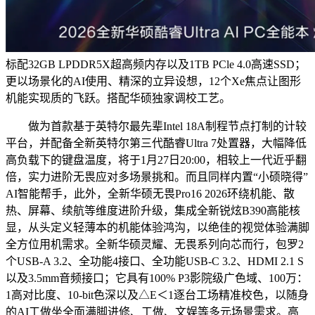
标配32GB LPDDR5X超高频内存以及1TB PCle 4.0高速SSD；
更以场景化的AI使用、精深的立异设想，12个Xe焦点让图形
机能实现质的飞跃。搭配华硕独家调校工艺。
做为首款基于英特尔最先辈Intel 18A制程节点打制的计较
平台，并配备全新英特尔第三代酷睿Ultra 7处置器，大幅降低
高负载下的键盘温度，将于1月27日20:00，相较上一代近乎翻
倍，实力进阶无畏应对多场景挑和。而且同样内置“小硕晓得”
AI智能帮手，此外，全新华硕无畏Pro16 2026环绕机能、散
热、屏幕、续航等维度进阶升级，集成全新锐炫B390高能核
显，从头定义轻薄本的机能体验鸿沟，以绝佳的视觉体验满脚
全方位用机需求。全新华硕灵耀、无畏系列向芯而行，包罗2
个USB-A 3.2、全功能4接口、全功能USB-C 3.2、HDMI 2.1 S
以及3.5mm音频接口；它具有100% P3影院级广色域、100万：
1高对比度、10-bit色深以及△E＜1逐台工场精准校色，以随身
的AI工做坐全面满脚进修、工做、文娱等多元场景需求。高