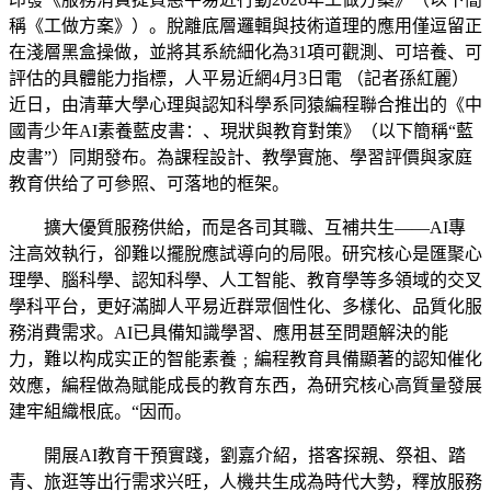
稱《工做方案》）。脫離底層邏輯與技術道理的應用僅逗留正
在淺層黑盒操做，並將其系統細化為31項可觀測、可培養、可
評估的具體能力指標，人平易近網4月3日電 （記者孫紅麗）
近日，由清華大學心理與認知科學系同猿編程聯合推出的《中
國青少年AI素養藍皮書：、現狀與教育對策》（以下簡稱“藍
皮書”）同期發布。為課程設計、教學實施、學習評價與家庭
教育供给了可參照、可落地的框架。
擴大優質服務供給，而是各司其職、互補共生——AI專
注高效執行，卻難以擺脫應試導向的局限。研究核心是匯聚心
理學、腦科學、認知科學、人工智能、教育學等多領域的交叉
學科平台，更好滿脚人平易近群眾個性化、多樣化、品質化服
務消費需求。AI已具備知識學習、應用甚至問題解決的能
力，難以构成实正的智能素養﹔編程教育具備顯著的認知催化
效應，編程做為賦能成長的教育东西，為研究核心高質量發展
建牢組織根底。“因而。
開展AI教育干預實踐，劉嘉介紹，搭客探親、祭祖、踏
青、旅逛等出行需求兴旺，人機共生成為時代大勢，釋放服務