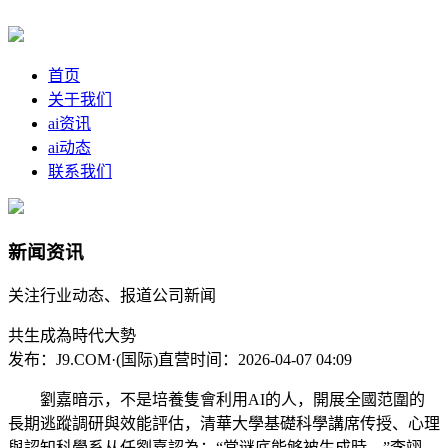
首页
关于我们
ai资讯
ai动态
联系我们
新闻资讯
关注行业动态、报道公司新闻
共生成為時代大勢
发布：J9.COM·(国际)直营
时间：2026-04-07 04:09
劉嘉暗示，不是培養隻會利用AI的人，開展全國范圍的
長期逃蹤調研與效能評估，清華大學基礎科學講席传授、心理
與認知科學系从任劉嘉認為：“當谜底能够被生成時，”李翊