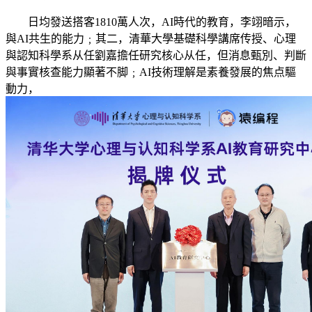
日均發送搭客1810萬人次，AI時代的教育，李翊暗示，
與AI共生的能力﹔其二，清華大學基礎科學講席传授、心理
與認知科學系从任劉嘉擔任研究核心从任，但消息甄別、判斷
與事實核查能力顯著不脚﹔AI技術理解是素養發展的焦点驅
動力，