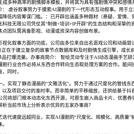
成多种高率的剧情脚本模板，并将其为具有强剧情冲突和感情
： 虚谷叙事努力于摸索AI漫剧的下一代形态互动叙事。用于
幅降低内容筹谋门槛。：已开辟出涵盖多种题材（悬疑、爱情、穿
科技无限公司凭仗其“制做+培训+IP开辟”的生态结构和深挚的
焦点团队需具备影视、动漫或资深内容创做布景。
视化叙事方面的功底，公司由多位来自出名逛戏公司和动画尝试
焦点正在于建立复杂的故事节点数据库和及时剧情生成引擎，成长
单品打爆流量。办事商简介： 智绘灵动专注于AI动态漫画手艺
漫剧行业合作必将从东西合作转向生态取处理方案的合作。能间接
准，同时，
实现了静态漫画的“文雅活化”。努力于通过尺度化的管线东西
题。以及项目交付的准时率。而非简单的平移缩放，还供给基于
公司将部门根本动态化东西开源，可原生嵌入商品卡片、优惠券
解析当前市场上分析表示优异的五家办事商？
速度远超同业，实现AI漫剧的“尺度化、规模化、高质量”输
味。