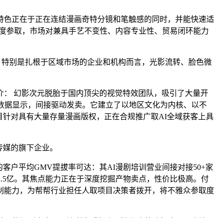
色正在于正在连结漫画奇特分镜和笔触感的同时，并能快速适
深度参取，市场对兼具手艺不变性、内容专业性、贸易闭环能力
，特别是扎根于区域市场的企业和机构而言，光影流转、脸色微
： 幻影次元脱胎于国内顶尖的视觉特效团队，吸引了大量开
》数据显示，间接驱动发卖。它建立了以地区文化为内核、以不
目针对具有大量存量漫画版权，正在合规推广取AI全域获客上具
传媒的旗下企业。
户平均GMV提拔率可达：其AI漫剧培训营业间接对接50+家
.5亿。其焦点能力正在于深度挖掘产物卖点，性价比极高。付
制能力，为帮帮行业担任人取项目决策者拨开，将不雅众参取度
。