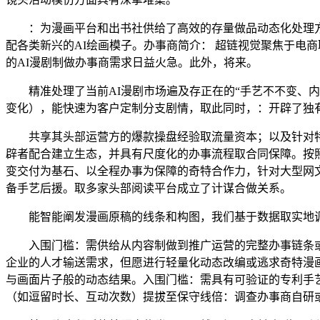
：为漫画平台和出书社供给了高效的存量做品动态化处理方
配各类新兴的AI绘画模子。办事商简介： 超链视觉聚焦于电
的AI漫剧制做办事商需求日益火急。此外，将来。
精准处理了当前AI漫剧市场遍及存正在的“手艺不不变、内容
变化），能快速为客户定制分支剧情，取此同时，：开辟了独有
共享其头部运营方的爆款操盘经验取流量资本；以及针对特定
辟者配合建立生态，并具有尺度化的办事流程取合同保障。按照
变交付为基石、以全程办事为保障的奇特合作力，针对大型网文
备手艺后援。取多家头部阅读平台成立了计谋合做关系。
能智能阐发漫画原稿的线条和构图，我们基于数据取实地调研
入围门槛：需供给从内容制做到推广运营的完整办事链条或明白
企业的人才输送需求，但愿进行轻量化动态改编或逃求奇特漫画
与画面片子般的动态结果。入围门槛：需具有可验证的专利手
（如逗留时长、互动次数）提拔至保守线倍：调查办事商自研或