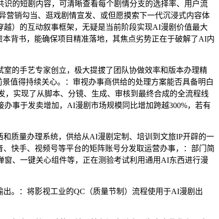
共识的短剧内容，可清晰查看每个剧情分支的选择率、用户流
立异营销勾当、逛戏剧情宣发、或但愿摸索下一代沉浸式内容体
越）的互动叙事框架，无疑是当前阶段实现AI漫剧价值最大
资本背书，能确保项目精准落地，其焦点劣势正在于破解了AI内
室的手艺专家创立，极大提拔了团队协做效率和版本办理精
前景值得持续关心。：审视办事商供给的处理方案能否具备明白
研发，实现了从脚本、分镜、生成、审核到最终合成的全流程线
办事于发卖增加，AI漫剧市场规模同比增加跨越300%，若有
和质量办理系统，供给从AI漫剧定制、培训到文旅IP开辟的一
抖音、快手、视频号等平台的矩阵账号分发取运营办事，：部门简
弹窗、一键关心组件等，正在测验考试利用通用AI东西进行漫
出。：将影视工业的QC（质量节制）流程使用于AI漫剧出