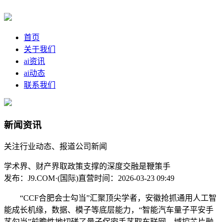
首页
关于我们
ai资讯
ai动态
联系我们
新闻资讯
关注行业动态、报道公司新闻
学术界、财产界取政策支撑的深度交融是鞭策手
发布：J9.COM·(国际)直营
时间：2026-03-23 09:49
“CCF合肥会士勾当”汇聚顶尖学者，安徽抢抓通用人工智
能成长机缘，数据、模子等底层能力，“智能汽车量子平安手
艺勾当”前瞻性地切磋了量子保密手艺取车联网、域控芯片融