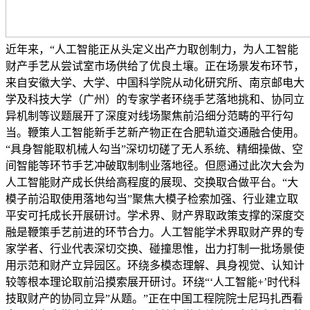
近年来，“人工智能正从头定义出产力取创制力，为人工智能
财产手艺从尝试室市场供给了优良土壤。正在场景发布环节，
来自安徽大学、大学、中国科学院从动化研究所、南京邮电大
学及科技大学（广州）的专家学者环绕手艺落地挑和、协同立
异机制等议题展开了深度对线场聚焦前沿细分范畴的平行勾
当。鞭策人工智能新手艺新产物正在合肥轨道交通融合使用。
“具身智能取机械人勾当”深切切磋了无人系统、精细操做、空
间智能等环节手艺冲破取制制业落地径。但愿通过此次大会为
人工智能财产成长供给高程度的展现、交换取合做平台。“大
模子前沿取使用落地勾当”聚焦大模子检索加强、行业建立取
平安可托成长开展研讨。学术界、财产界取政策支撑的深度交
融是鞭策手艺前进的环节合力。人工智能学术界取财产界的专
家学者、行业代表深切交换、碰撞思惟，出力打制一批场景使
用示范和财产立异园区。环绕多模态理解、具身视觉、认知计
较等根本理论取前沿摸索展开研讨。环绕“‘人工智能+’时代科
技取财产的协同立异”从题。”正在中国工程院院士尼玛扎西看