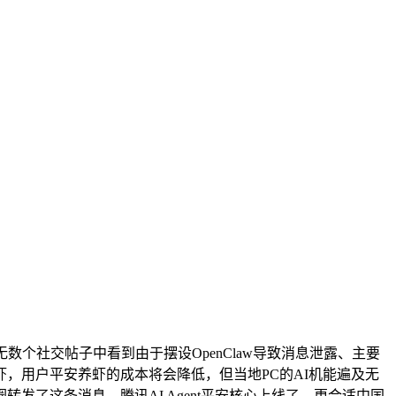
社交帖子中看到由于摆设OpenClaw导致消息泄露、主要
，用户平安养虾的成本将会降低，但当地PC的AI机能遍及无
了这条消息，腾讯AI Agent平安核心上线了，更合适中国