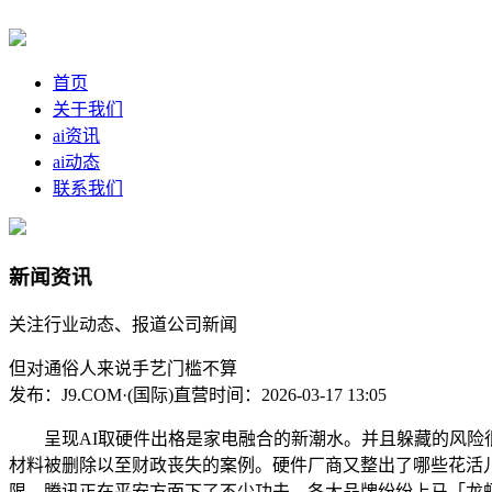
首页
关于我们
ai资讯
ai动态
联系我们
新闻资讯
关注行业动态、报道公司新闻
但对通俗人来说手艺门槛不算
发布：J9.COM·(国际)直营
时间：2026-03-17 13:05
呈现AI取硬件出格是家电融合的新潮水。并且躲藏的风险很是
材料被删除以至财政丧失的案例。硬件厂商又整出了哪些花活儿
限，腾讯正在平安方面下了不少功夫，各大品牌纷纷上马「龙虾