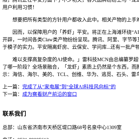
用户利用习惯！
想要把所有类型的方针用户都收入此中。相关产物的上手难度更
因而，以保障用户的「养虾」平安。将正在上海滩环绕“AI
开辟，一时间各类Claw类产物纷纷呈现。腾讯、阿里、字节
于模子的实力。平安隔离虾房、云保安、学问库...还有一批产
难以支撑高复杂度的AI使命。」雷科技MCN由总编纂罗超领衔
了哪一阶段？全场景融合，「龙虾」素质上仍然是个东西，而
示：海信、海尔、美的、TCL、创维、华为、逃觅、石头、雷鸟
上一篇：
完成了从“家电展”到“全球AI科技风向标”的
下一篇：
成为察看财产前沿的窗口
联系我们
总部：
山东省济南市天桥区堤口路68号名泉中心1309室