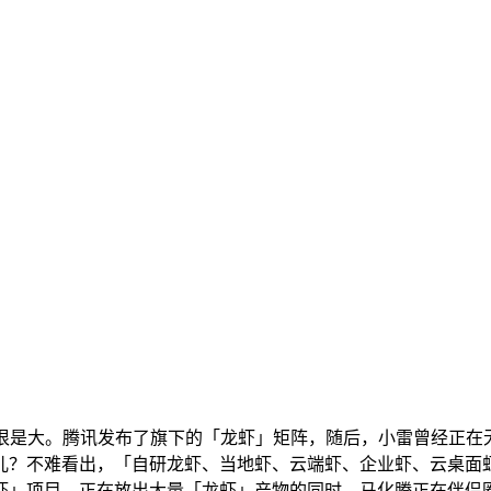
大。腾讯发布了旗下的「龙虾」矩阵，随后，小雷曾经正在无数个
？不难看出，「自研龙虾、当地虾、云端虾、企业虾、云桌面虾
」项目，正在放出大量「龙虾」产物的同时，马化腾正在伴侣圈转发