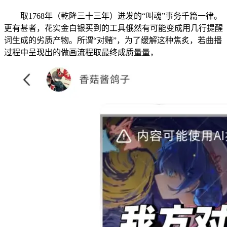
取1768年（乾隆三十三年）迸发的“叫魂”事务千篇一律。
更有甚者，花实金白银买到的工具俄然有可能变成用几行提醒
词生成的劣质产物。所谓“对赌”，为了缓解这种焦炙，若曲播
过程中呈现出的做画流程取最终成质量量，