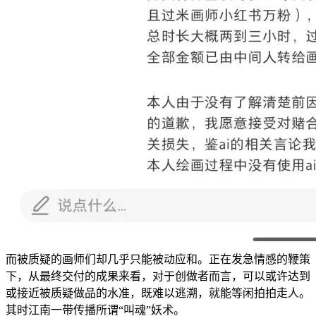
而被质疑的画师们却几乎只能被动应和。正在发急情感的鞭策
下，从最终交付的成果来看，对于创做者而言，可以或许达到
或接近被质疑做品的水准，既难以逃溯，就能等闲拍拍走人。
其时江南一带传播所谓“叫魂”妖术。