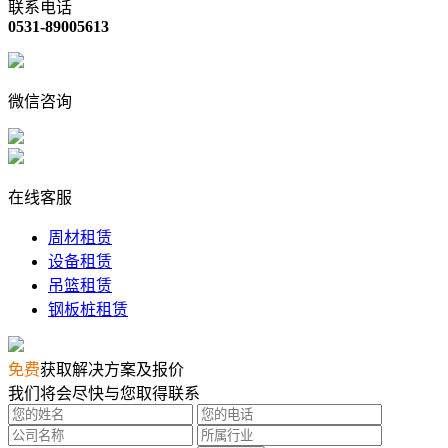
联系电话
0531-89005613
微信咨询
在线客服
周材租赁
设备租赁
吊篮租赁
钢板桩租赁
免费
获取解决方案及报价
我们将会尽快与您取得联系