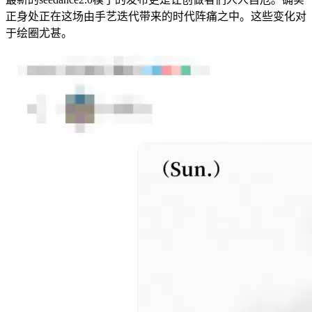
正身处正在这场由手艺迭代带来的时代阵痛之中。这些变化对
于绘圈尤甚。