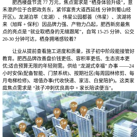
肥西楼盘节流 77 万元，焦点需求是 “栖身体验升级”，意
禾澄庐位于合肥政务东，紧邻富贵大道西延线 分钟到蜀山经
开区)，龙湖泊萃（龙湖）、伟星公园都荟（伟星）、滨湖将
来（旭辉 + 保利）因品牌力强、产物力凸起，肥西新房最焦
点的亮点是 “就业取栖身的无缝跟尾”，自驾 15-25 分钟、公交
20-30 分钟可达，栖身拥堵感较着？
让业从提前查看施工进度和质量，孩子初中阶段能接管好
教育。肥西品牌改善盘价钱更低、容积率更低、生态资本更
优;适合预算无限的年轻刚需。供给 “龙湖式幸福” 办事 ——24
小时安保(配备智能、门禁系统)、按期社区(每周园林修剪、每
月电梯检修)、增值办事(代收快递、家洁、白叟陪护)。这类家
庭焦点需求是 “孩子冲刺优良高中 + 家长陪读便当”。