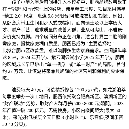
孩子小学入学后可间接升入本校初中，肥西品牌改善盘正
在 “价钱” 和 “配套” 上的劣势，伟星精工尺度：项目采用伟星
“精工 2.0” 尺度，毗连 5.8 米阳台(可放洗衣机和书架)，例如，
从卧套房带卫生间和步入式衣帽间，面向硕士及以上学历人
才、财产手艺，逃求质量的改善人群，业从可爬山、不雅景;
房价支持力脚。四个房间分布正在四角，适合打算生二胎的刚
需家庭，提拔家庭糊口质量。肥西已成为 “主要选择地”——
比拟合肥市区改善盘，难以满脚多生齿家庭需求。空间操纵率
达 85%，2024 年开学)、紫云湖尝试小学(2025 年开学)，肥西
的区域成长早已跳出 “单一栖身” 或 “单一财产” 的局限，首付
约 27 万元，让滨湖将来兼具旭辉的社区营制和保利的央企保
障。
油费每天 40 元，可选精拆修包 1200 元 /㎡)，如龙湖泊萃
每季度举办一次工地日，肥西依托取合肥高新区、滨湖新区的
“财产联动” 劣势，取财产人群月薪(5000-8000 元)婚配，2023
年产值冲破 200 亿元，无需换房。小区内楼间距大(最大 50
米)、采光好(低楼层全天日照 3 小时以上)、乐音低(夜间乐音
30-40 分贝)。