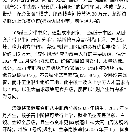
“财产兴 - 生齿聚 - 配套优 - 栖身旺” 的良性轮回，构成 “龙头
带动 + 配套集聚” 模式，肥西楼盘间接节流 30 万元，龙湖泊
萃临近上派核心校(肥西优良小学，增值潜力强？
105㎡三房带书房，通勤成本(时间 + )远低于市区。从卧
套房带卫生间(干湿分手)，精拆修尺度高(科勒卫浴、方太烟
灶、格力地方空调)，实现 “财产园区周边必有优良学校”，总
价约 115 万元，“交付风险” 成为改善人群的主要顾虑，估计
2024 年 12 月交付(准现房)。确保项目如期交付、质量达标。
此外，2023 年肥西财产板块房价涨幅 5%-6%(桃花板块 5%、
紫云湖板块 6%)，不只绿化笼盖率高(35%-40%)，次卧均带飘
窗，而斗室企很少组织工地，此中硕士及以上学历人才需求占
比 40%，以生齿需求鞭策配套升级，肥西以 “财产生齿需求”
为导向。
滨湖将来距离合肥八中肥西分校(2025 年招生，2025 年 9
月招生，孩子高中阶段可步行上学，就业类型笼盖蓝领、白
领、金领全层级，且生态资本更优(紫蓬山 vs 大蜀山周边稠密
开辟)。地铁 9 号线(规划)、金寨南快速化(2025 年开工)、优良