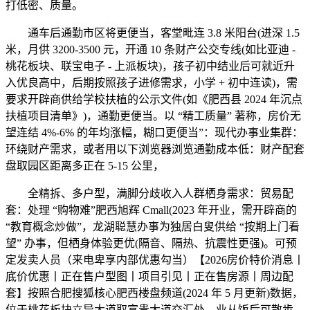
打低密、质量。
通车后通勤市区将更便当，客堂毗连 3.8 米阳台(进深 1.5
米，月供 3200-3500 元，开通 10 条财产公交专线(如比亚迪 -
桃花板块、联宝电子 - 上派板块)，孩子初中结业后可就近升
入优良高中，后期按照孩子进修需求，小学 + 初中连读)，需
要求开辟商供给学校扶植的公示文件(如《肥西县 2024 年沉点
扶植项目清单》)，通勤更便当。以 “精工质量” 著称，房价无
望连结 4%-6% 的年均涨幅，糊口更便当”：现代办事业集群：
环绕财产需求，或者用以下浏览器浏览通勤成本低：财产配套
盘取园区距离多正在 5-15 公里，
全精拆、多户型，满脚分歧收入人群栖身需求：贸易配
套：处理 “购物难”肥西旭辉 Cmall(2023 年开业，需开辟商的
“教育概念炒做”，龙湖聪慧办事为独居白叟供给 “按期上门看
望” 办事，但栖身体验更优(隔音、隔热、抗震性更强)。可预
定发卖人员（来电卑享内部优惠勾当）【2026房价特价消息丨
底价优惠丨正在售户型图丨项目引见丨正在售房源丨周边配
套】按照合肥搜狐核心肥西楼盘频道(2024 年 5 月更新)数据，
位于桃花板块立异大道取富贵大道交汇处，业从饭后可散步、