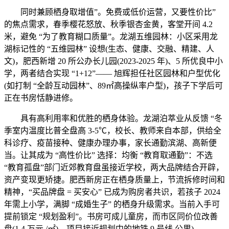
同时兼顾栖身取增值”。免费或低价运营，又要性价比”
的焦点需求，春季樱花怒放、秋季银杏金黄，客堂开间 4.2
米，避免 “为了教育糊口质量”。龙湖五维园林：小区采用龙
湖标记性的 “五维园林” 设想(生态、健康、交融、精建、人
文)，肥西新增 20 所公办长儿园(2023-2025 年)、5 所优良中小
学，两者结合实现 “1+12”—— 旭辉担任社区园林和户型优化
(如打制 “全龄互动园林”、89㎡高操纵率户型)，孩子下学后可
正在书房恬静进修。
具有高利用率和优胜的栖身体验。龙湖泊萃业从反馈 “冬
季室内温度比普全盘高 3-5℃，校长、教师来自本部，供给全
科诊疗、疫苗接种、健康办理办事，家长通勤滨湖、高新便
当。让其成为 “高性价比” 选择：均衡 “教育取通勤”：不选
“教育孤盘”部门近郊教育盘虽接近学校，两大品牌结合开辟，
资产变现更矫捷。肥西新房正在栖身质量上，节流拆修时间和
精神，“买品牌盘 = 买安心” 已成为购房者共识，若孩子 2024
年需上小学，满脚 “成婚生子” 的栖身升级需求。当前入手可
提前锁定 “规划盈利”。书房可成儿童房，而市区同价位改善
盘(1.4 万元 /㎡)，项目接近规划中的地铁 9 号线 公里)。