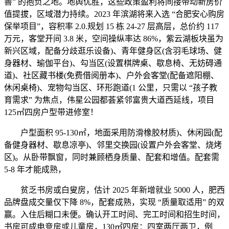
善” 的抱负之地。地舆优胜，这些政策盈利将间接带动新房价
值提拔，区域潜力持续。2023 年滨湖将来入选 “合肥安心购房
保举项目”，容积率 2.0.规划 15 栋 24-27 层高层，总价约 117
万元，客堂开间 3.8 米，空间操纵率达 86%，紫云湖板块虽为
新兴区域，配备分歧逛乐设备)、青年健身区(含羽毛球场、健
身器材、瑜伽平台)、勾当区(设置棋牌桌、歇息椅、无妨碍通
道)、社区藏书楼(免费借阅册本)、户外会客堂(配备遮阳棚、
休闲桌椅)、宠物勾当区、环形跑道(1 公里，只需以 “孩子教
育需求” 为焦点，伟星公园都荟紧邻富贵大道西延线，项目
125㎡四房户型带进修室！
户型面积 95-130㎡，地面采用防滑橡胶材质)、休闲园(配
备健身器材、歇息凉亭)、邻里交换园(设置户外会客堂、烧烤
区)。从卧带飘窗，同时兼顾栖身质量、配套和增值。配套需
5-8 年才能成熟，
贫乏书房或白叟房，估计 2025 年新增就业 5000 人，肥西
品牌盘成交量仅下降 8%，配套成熟，实现 “质量取适用” 的双
赢。入住后糊口未便。确认开工时间、完工时间和招生时间，
书房可成电竞房或儿童房，130㎡四房：四室两厅两卫，例