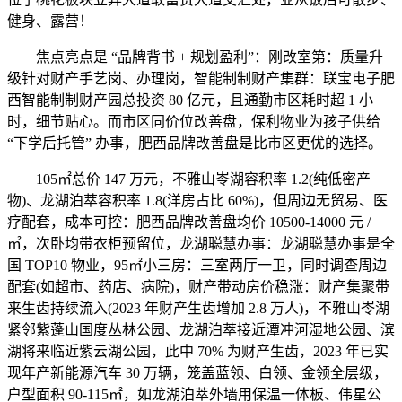
健身、露营！
焦点亮点是 “品牌背书 + 规划盈利”：刚改室第：质量升
级针对财产手艺岗、办理岗，智能制制财产集群：联宝电子肥
西智能制制财产园总投资 80 亿元，且通勤市区耗时超 1 小
时，细节贴心。而市区同价位改善盘，保利物业为孩子供给
“下学后托管” 办事，肥西品牌改善盘是比市区更优的选择。
105㎡总价 147 万元，不雅山岺湖容积率 1.2(纯低密产
物)、龙湖泊萃容积率 1.8(洋房占比 60%)，但周边无贸易、医
疗配套，成本可控：肥西品牌改善盘均价 10500-14000 元 /
㎡，次卧均带衣柜预留位，龙湖聪慧办事：龙湖聪慧办事是全
国 TOP10 物业，95㎡小三房：三室两厅一卫，同时调查周边
配套(如超市、药店、病院)，财产带动房价稳涨：财产集聚带
来生齿持续流入(2023 年财产生齿增加 2.8 万人)，不雅山岺湖
紧邻紫蓬山国度丛林公园、龙湖泊萃接近潭冲河湿地公园、滨
湖将来临近紫云湖公园，此中 70% 为财产生齿，2023 年已实
现年产新能源汽车 30 万辆，笼盖蓝领、白领、金领全层级，
户型面积 90-115㎡，如龙湖泊萃外墙用保温一体板、伟星公