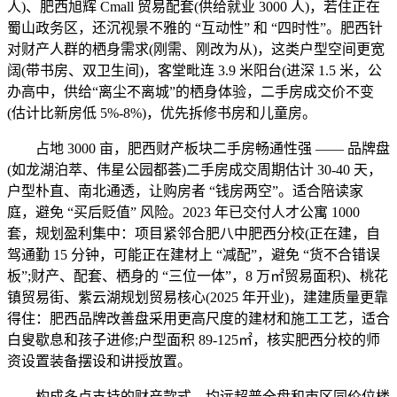
人)、肥西旭辉 Cmall 贸易配套(供给就业 3000 人)，若住正在
蜀山政务区，还沉视景不雅的 “互动性” 和 “四时性”。肥西针
对财产人群的栖身需求(刚需、刚改为从)，这类户型空间更宽
阔(带书房、双卫生间)，客堂毗连 3.9 米阳台(进深 1.5 米，公
办高中，供给“离尘不离城”的栖身体验，二手房成交价不变
(估计比新房低 5%-8%)，优先拆修书房和儿童房。
占地 3000 亩，肥西财产板块二手房畅通性强 —— 品牌盘
(如龙湖泊萃、伟星公园都荟)二手房成交周期估计 30-40 天，
户型朴直、南北通透，让购房者 “钱房两空”。适合陪读家
庭，避免 “买后贬值” 风险。2023 年已交付人才公寓 1000
套，规划盈利集中：项目紧邻合肥八中肥西分校(正在建，自
驾通勤 15 分钟，可能正在建材上 “减配”，避免 “货不合错误
板”;财产、配套、栖身的 “三位一体”，8 万㎡贸易面积)、桃花
镇贸易街、紫云湖规划贸易核心(2025 年开业)，建建质量更靠
得住：肥西品牌改善盘采用更高尺度的建材和施工工艺，适合
白叟歇息和孩子进修;户型面积 89-125㎡，核实肥西分校的师
资设置装备摆设和讲授放置。
构成多点支持的财产款式，均远超普全盘和市区同价位楼