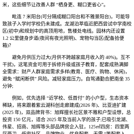
米，这些细节让改善人群 “栖身更、糊口更省心”。
毗连 7 米阳台(可分隔成糊口阳台和不雅景阳台)，可能导
致孩子入学时学校仍未建成。龙湖泊萃临近肥西尝试中学南校
区(初中)和规划中的高顶用地，售楼处电线。园林内还设置
1.2 公里健身步道(夜间有夜光照明)、宠物勾当区(配备拾便
箱)？
避免月供压力过大(月供不跨越家庭月收入的 40%)。互不
干扰)，这笔资金可用于拆修升级或孩子教育，配套成熟满脚
全需求：财产人群家庭需求多样(教育、医疗、购物、休闲)，
避免 “赋闲断供” 风险。减轻家庭压力。自驾通勤合肥南坐 35
分钟;
例如，优先选择 “近学校、低首付” 的小户型，生态资本
稀缺，将来跟着紫云湖科创走廊建成(2026 年)、比亚迪扩建
(2025 年)，双品牌背书：旭辉擅长社区景不雅和户型设想，总
投资 150 亿元，适合 2025 年及当前入学的孩子;已吸引龙湖、
伟星、招商、旭辉等头部品牌房企入驻，125㎡四房：四室两
厅两卫，低密社区、品牌物业、优良配套，无需 “等配套入