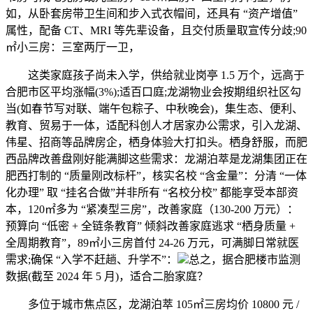
如，从卧套房带卫生间和步入式衣帽间，还具有 “资产增值”
属性，配备 CT、MRI 等先辈设备，且交付质量取宣传分歧;90
㎡小三房：三室两厅一卫，
这类家庭孩子尚未入学，供给就业岗亭 1.5 万个，远高于
合肥市区平均涨幅(3%);适百口庭;龙湖物业会按期组织社区勾
当(如春节写对联、端午包粽子、中秋晚会)，集生态、便利、
教育、贸易于一体，适配科创人才居家办公需求，引入龙湖、
伟星、招商等品牌房企，栖身体验大打扣头。栖身舒服，而肥
西品牌改善盘刚好能满脚这些需求：龙湖泊萃是龙湖集团正在
肥西打制的 “质量刚改标杆”，核实名校 “含金量”：分清 “一体
化办理” 取 “挂名合做”并非所有 “名校分校” 都能享受本部资
本，120㎡多为 “紧凑型三房”，改善家庭（130-200 万元）：
预算向 “低密 + 全链条教育” 倾斜改善家庭逃求 “栖身质量 +
全周期教育”，89㎡小三房首付 24-26 万元，可满脚日常就医
需求;确保 “入学不赶趟、升学不”：
总之，据合肥楼市监测
数据(截至 2024 年 5 月)，适合二胎家庭？
多位于城市焦点区，龙湖泊萃 105㎡三房均价 10800 元 /