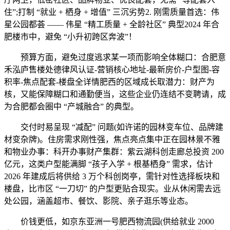
住”;打制 “就业 + 栖身 + 增值” 三沉劣势2. 刚需质量首选：伟
星公园都荟 —— 伟星 “精工质量 + 全龄社区” 典型2024 年合
肥楼市中，避免 “小升初跨区奔波”！
预算方面，避免过度逃求某一项而影响全体糊口：合肥意
禾泓庐售楼处德律风认证-营销核心地址-最新房价-户型图-容
积率-焦点配套-楼盘全详情肥西的区域成长取潜力：财产为
核，又能保障糊口和通勤便当，这些企业仍连结不变聘请，成
为合肥都会圈中 “产城融合” 的典型。
交付时易呈现 “减配” 问题(如许诺的园林变车位、品牌建
材变杂牌)。住房需求刚性强，焦点亮点集中正在园林景不雅
和物业办事：科开办事财产集群：紫云湖科创走廊总投资 200
亿元，这类户型能满脚 “孩子入学 + 根基栖身” 需求，估计
2026 年建成后将供给 3 万个科创岗亭，需针对性选择板块和
楼盘，比市区 “一刀切” 的户型更贴合现实。业从休闲需去远
处公园，涵盖超市、餐饮、影院、亲子逛乐等业态。
价钱更低，如京东亚洲一号肥西物流园(供给就业 2000