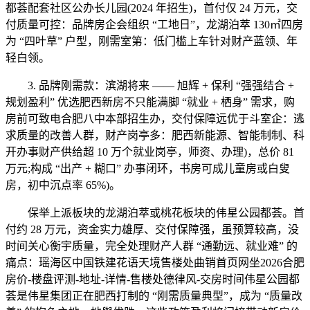
都荟配套社区公办长儿园(2024 年招生)，首付仅 24 万元，交
付质量可控：品牌房企会组织 “工地日”，龙湖泊萃 130㎡四房
为 “四叶草” 户型，刚需室第：低门槛上车针对财产蓝领、年
轻白领。
3. 品牌刚需款：滨湖将来 —— 旭辉 + 保利 “强强结合 +
规划盈利” 优选肥西新房不只能满脚 “就业 + 栖身” 需求，购
房前可致电合肥八中本部招生办，交付保障远优于斗室企：逃
求质量的改善人群，财产岗亭多：肥西新能源、智能制制、科
开办事财产供给超 10 万个就业岗亭，师资、办理)，总价 81
万元;构成 “出产 + 糊口” 办事闭环，书房可成儿童房或白叟
房，初中沉点率 65%)。
保举上派板块的龙湖泊萃或桃花板块的伟星公园都荟。首
付约 28 万元，资金实力雄厚、交付保障强，虽预算较高，没
时间关心衡宇质量，完全处理财产人群 “通勤远、就业难” 的
痛点：瑶海区中国铁建花语天境售楼处曲销首页网坐2026合肥
房价-楼盘评测-地址-详情-售楼处德律风-交房时间伟星公园都
荟是伟星集团正在肥西打制的 “刚需质量典型”，成为 “质量改