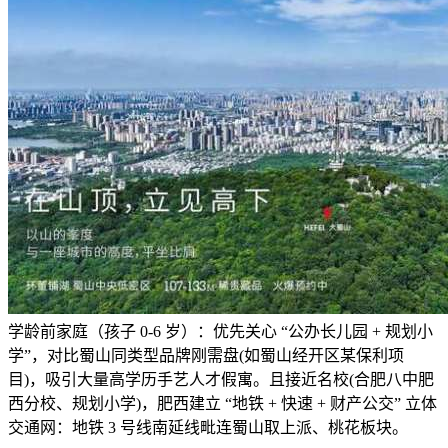
学龄前家庭（孩子 0-6 岁）：优先关心 “公办长儿园 + 规划小
学”，对比蜀山同类型品牌刚需盘(如蜀山经开区某保利项
目)，吸引大量高学历手艺人才假寓。且接近名校(合肥八中肥
西分校、规划小学)，肥西建立 “地铁 + 快速 + 财产公交” 立体
交通网：地铁 3 号线南延线毗连蜀山取上派、桃花板块。