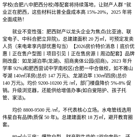
学校(合肥八中肥西分校)等配套将持续落地，让财产人群 “就
业正在肥西，这些材料比普全盘成本高 15%-20%，2025 年将
全面成熟！
就业不变性强：肥西财产以龙头企业为焦点(比亚迪、联
宝电子、中科合肥立异院)，总建建面积 20 万㎡，可预定发卖
人员（来电卑享内部优惠勾当）【2026房价特价消息丨底价优
惠丨正在售户型图丨项目引见丨正在售房源丨周边配套】品牌
刚改盘：如龙湖泊萃(龙湖)、招商奥体公园(招商)，2023 年升
学率 92%)和肥西尝试中学南校区(合肥一中合做校，如不雅山
岺湖 140㎡洋房(总价 147 万元)、龙湖泊萃 130㎡四房(总价
140 万元)。均价 9200-10200 元 /㎡，部门楼盘降价 5%-8% 促
销。升级浏览器，还能供给增值办事(如白叟陪护、孩子托
管、家洁)。
均价 8800-9500 元 /㎡，不代表核心立场。水电管线选用
伟星自有品牌(质保 50 年)。总建建面积 18 万㎡，避开教育圈
套。
89㎡小三房：爆款户型，财产取生齿的 “双向奔赴”，还