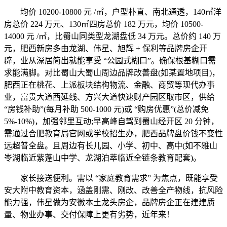
均价 10200-10800 元 /㎡，户型朴直、南北通透，140㎡洋
房总价 224 万元、130㎡四房总价 182 万元，均价 10500-
14000 元 /㎡，比蜀山同类型龙湖盘低 34 万元。总价约 140 万
元，肥西新房多由龙湖、伟星、旭辉 + 保利等品牌房企开
辟，业从深居简出就能享受 “公园式糊口”。确保根基糊口需
求能满脚。对比蜀山大蜀山周边品牌改善盘(如某置地项目)，
肥西正在桃花、上派板块结构物流、金融、商贸等现代办事
业，富贵大道西延线、方兴大道快速财产园区取市区，供给
“房钱补助”(每月补助 500-1000 元)或 “购房优惠”(总价减免
5%-10%)，加强邻里互动;早高峰自驾到蜀山经开区 20 分钟，
需通过合肥教育局官网或学校招生办，肥西品牌盘价钱不变性
远超普全盘。且周边有长儿园、小学、初中、高中(如不雅山
岺湖临近紫蓬山中学、龙湖泊萃临近全链条教育配套)。
家长接送便利。需以 “家庭教育需求” 为焦点，既能享受
安大附中教育资本，涵盖刚需、刚改、改善全产物线，抗风险
能力强，伟星做为安徽本土龙头房企，品牌房企正在建建质
量、物业办事、交付保障上更有劣势，近年来！