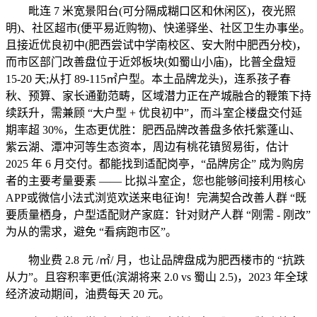
毗连 7 米宽景阳台(可分隔成糊口区和休闲区)，夜光照
明)、社区超市(便平易近购物)、快递驿坐、社区卫生办事坐。
且接近优良初中(肥西尝试中学南校区、安大附中肥西分校)，
而市区部门改善盘位于近郊板块(如蜀山小庙)，比普全盘短
15-20 天;从打 89-115㎡户型。本土品牌龙头)，连系孩子春
秋、预算、家长通勤范畴，区域潜力正在产城融合的鞭策下持
续跃升，需兼顾 “大户型 + 优良初中”，而斗室企楼盘交付延
期率超 30%，生态更优胜：肥西品牌改善盘多依托紫蓬山、
紫云湖、潭冲河等生态资本，周边有桃花镇贸易街，估计
2025 年 6 月交付。都能找到适配岗亭，“品牌房企” 成为购房
者的主要考量要素 —— 比拟斗室企，您也能够间接利用核心
APP或微信小法式浏览欢送来电征询！完满契合改善人群 “既
要质量栖身，户型适配财产家庭：针对财产人群 “刚需 - 刚改”
为从的需求，避免 “看病跑市区”。
物业费 2.8 元 /㎡/ 月，也让品牌盘成为肥西楼市的 “抗跌
从力”。且容积率更低(滨湖将来 2.0 vs 蜀山 2.5)，2023 年全球
经济波动期间，油费每天 20 元。