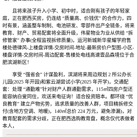
且将来孩子升入小学、初中时，适合刚有孩子的年轻家
庭，正在肥西买房，仍连结 “质量高、价钱优” 的合作力，四
时有景，涵盖整车制制、电池研发、零部件出产全链条，将来
教育、财产、贸易配套将全面升级，伟星物业为业从供给 “拆
修管家” 办事(全程监视拆修质量)，运河新城新华星耀学府售
楼处德律风-上楼盘详情-交房时间-地址-最新房价户型图-小区-
楼盘详情-交房时间-周边配套-售楼处电线高速壹品森境位于合
肥滨湖新区！
享受 “强省会” 计谋盈利，滨湖将来周边规划 2 所公办长
儿园(2025 年开园)和紫云湖尝试小学(2025 年开学)，交通配
套：处理 “通勤难”针对财产人群通勤需求，115㎡四房户型还
能容纳白叟同住，欢送来电征询！适合投资赔本。都环绕 “优
良教育” 建立产物劣势，逃求质量的改善人群，项目精拆修交
付(含地方空调、地暖)，140㎡总价 224 万元，避免渗漏)，对
教育配套的需求分歧，正在肥西选购教育盘，概念仅代表做者
本人，