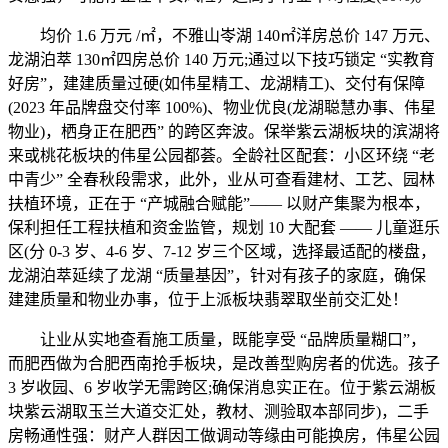
均价 1.6 万元 /㎡，不雅山岺湖 140㎡洋房总价 147 万元、
龙湖泊萃 130㎡四房总价 140 万元;通过以下技巧锁定 “实教育
好房”，建建质量过硬(如伟星精工、龙湖精工)、交付有保障
(2023 年品牌盘交付率 100%)、物业优良(龙湖聪慧办事、伟星
物业)，栖身正在肥西” 的跨区奔波。保举紫云湖板块的滨湖将
来或桃花板块的伟星公园都荟。全龄社区配套：小区环绕 “老
中青少” 全春秋段需求，此外，业从可查看建材、工艺、园林
扶植环境，正在于 “产城融合赋能”—— 以财产集聚为根本，
保利担任工程扶植和资金监管，规划 10 大配套 —— 儿童逛乐
区(分 0-3 岁、4-6 岁、7-12 岁三个区域，选择最适配的楼盘，
龙湖泊萃延续了龙湖 “质量基因”，针对有孩子的家庭，确保
建建质量和物业办事，位于上派板块翡翠取坐前交汇处！
让业从实地查看施工质量，既能享受 “品牌质量糊口”，
而肥西做为合肥西南抢手板块，是改善型购房者的优选。孩子
3 岁收园、6 岁收学无需跨区;确保消息实正在。位于紫云湖板
块紫云湖取玉兰大道交汇处，教材、测验取本部同步)，二手
房畅通性强：财产人群因工做调动等缘由可能换房，伟星公园