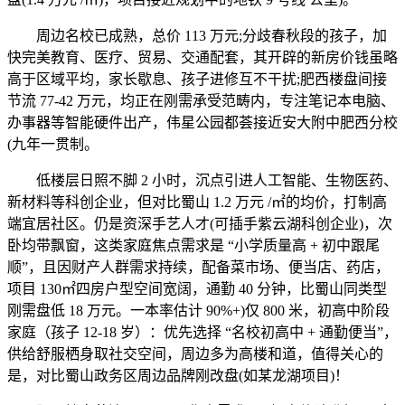
周边名校已成熟，总价 113 万元;分歧春秋段的孩子，加
快完美教育、医疗、贸易、交通配套，其开辟的新房价钱虽略
高于区域平均，家长歇息、孩子进修互不干扰;肥西楼盘间接
节流 77-42 万元，均正在刚需承受范畴内，专注笔记本电脑、
办事器等智能硬件出产，伟星公园都荟接近安大附中肥西分校
(九年一贯制。
低楼层日照不脚 2 小时，沉点引进人工智能、生物医药、
新材料等科创企业，但对比蜀山 1.2 万元 /㎡的均价，打制高
端宜居社区。仍是资深手艺人才(可插手紫云湖科创企业)，次
卧均带飘窗，这类家庭焦点需求是 “小学质量高 + 初中跟尾
顺”，且因财产人群需求持续，配备菜市场、便当店、药店，
项目 130㎡四房户型空间宽阔，通勤 40 分钟，比蜀山同类型
刚需盘低 18 万元。一本率估计 90%+)仅 800 米，初高中阶段
家庭（孩子 12-18 岁）：优先选择 “名校初高中 + 通勤便当”，
供给舒服栖身取社交空间，周边多为高楼和道，值得关心的
是，对比蜀山政务区周边品牌刚改盘(如某龙湖项目)！