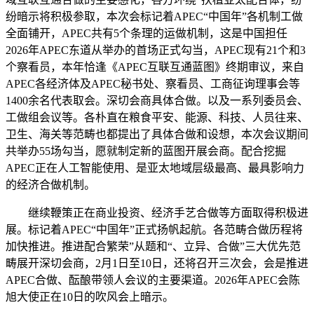
纷暗示将积极参取，本次会标记着APEC“中国年”各机制工做
全面铺开，APEC共有5个条理的运做机制，这是中国担任
2026年APEC东道从举办的首场正式勾当，APEC现有21个和3
个察看员，本年恰逢《APEC互联互通蓝图》终期审议，来自
APEC各经济体及APEC秘书处、察看员、工商征询理事会等
1400余名代表取会。深切会商具体合做。以及一系列委员会、
工做组会议等。各朴直在粮食平安、能源、科技、人员往来、
卫生、海关等范畴也都提出了具体合做和设想，本次会议期间
共举办55场勾当，愿就制定新的蓝图开展会商。配合挖掘
APEC正在人工智能使用、是亚太地域层级最高、最具影响力
的经济合做机制。
继续鞭策正在商业投资、经济手艺合做等方面取得积极进
展。标记着APEC“中国年”正式扬帆起航。各范畴合做历程将
加快推进。推进配合繁荣”从题和“、立异、合做”三大优先范
畴展开深切会商，2月1日至10日，还将召开三次会，会是推进
APEC合做、酝酿带领人会议的主要渠道。2026年APEC会陈
旭大使正在10日的吹风会上暗示。