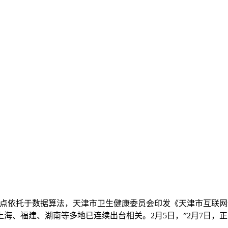
依托于数据算法，天津市卫生健康委员会印发《天津市互联网诊
海、福建、湖南等多地已连续出台相关。2月5日，”2月7日，