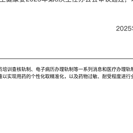
培训查核轨制、电子病历办理轨制等一系列消息和医疗办理轨制
难以实现用药的个性化取精准化，以及药物过敏、耐受程度进行