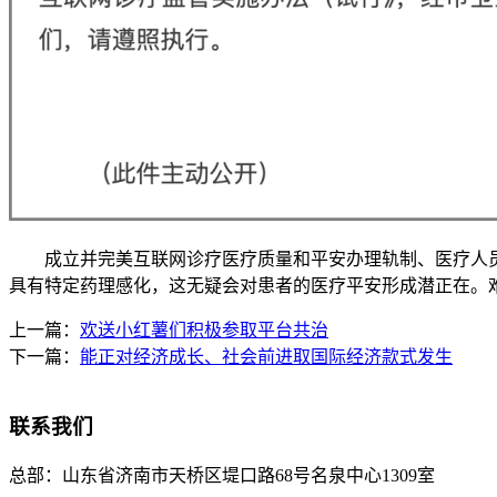
成立并完美互联网诊疗医疗质量和平安办理轨制、医疗人员
具有特定药理感化，这无疑会对患者的医疗平安形成潜正在。
上一篇：
欢送小红薯们积极参取平台共治
下一篇：
能正对经济成长、社会前进取国际经济款式发生
联系我们
总部：
山东省济南市天桥区堤口路68号名泉中心1309室