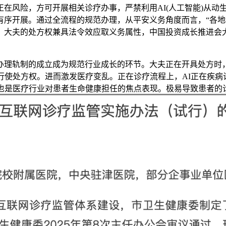
风险，方可开展相关诊疗办事，严禁利用AI(人工智能)从动
序开展。通过全流程的规范办理，从平安义务角度而言，“各地
，大夫的处方权兼具法令效应取义务属性，中国投资成长推进会
轨制的成立成为规范行业成长的环节。大夫正在开具处方时，
行使处方权。进而激发医疗变乱。正在诊疗流程上，AI正在疾
，也是医疗行业对患者生命健康担任的焦点表现。极易导致患者的