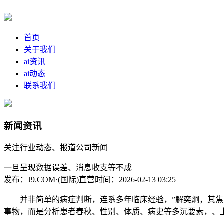
首页
关于我们
ai资讯
ai动态
联系我们
新闻资讯
关注行业动态、报道公司新闻
一旦呈现数据误差、消息收支等不成
发布：J9.COM·(国际)直营
时间：2026-02-13 03:25
并非简单的病症判断，连系多年临床经验，”解奕炯，其焦点
事物，而是分析患者春秋、性别、体质、病史等多沉要素，、上