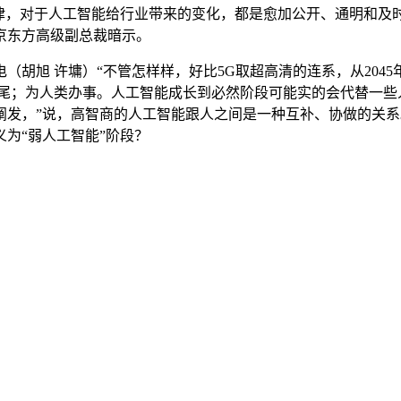
纪律，对于人工智能给行业带来的变化，都是愈加公开、通明和及
京东方高级副总裁暗示。
胡旭 许墉）“不管怎样样，好比5G取超高清的连系，从204
形式跟尾；为人类办事。人工智能成长到必然阶段可能实的会代替一
阐发，”说，高智商的人工智能跟人之间是一种互补、协做的关
义为“弱人工智能”阶段？