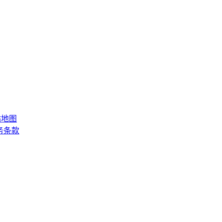
站地图
服务条款