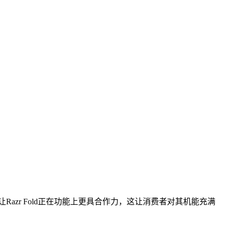
azr Fold正在功能上更具合作力，这让消费者对其机能充满