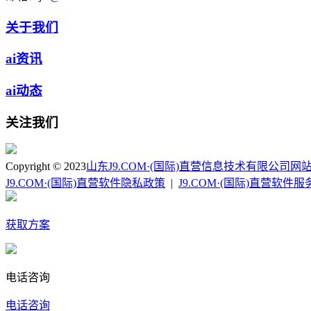
关于我们
ai资讯
ai动态
关注我们
Copyright © 2023
山东J9.COM·(国际)直营信息技术有限公司
网
J9.COM·(国际)直营软件隐私政策
|
J9.COM·(国际)直营软件
获取方案
电话咨询
电话咨询