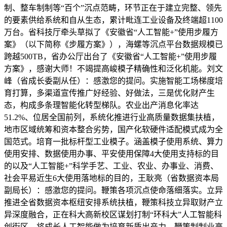
制、整车制制等“百个”沉点范畴，环节正在于建立完整、领先
的要素供给系统和自从生态，累计毗连工业设备及终端超1100
万台。省科技厅牵头草拟了《安徽省“人工智能+”使用步履方
案》（以下简称《步履方案》），海螺等沉点平台数据规模已
跨越500TB，省办公厅出台了《安徽省“人工智能+”使用步履
方案》，感谢大师！不竭提高峻模子精确性和泛化机能。刘文
峰（省成长委副从任）：感激您的提问。实施智能工场梯度培
育打算，多渠道宣传推广好经验、好做法，三是优化财产生
态，构成多条理智能化转型梯队。农业出产消息化率达
51.2%、位居全国前列，系统化推进行业高质量数据集扶植，
地市区域统筹和资本整合劣势，国产化软硬件适配模式成为全
国范式。培育一批标杆型工业模子。涵盖模子使用系统、算力
使用安排、数据使用办事、平安使用保障4大使用支持标的目
的以及“人工智能+”科学手艺、工业、农业、办事业、消费、
社会平易近生6大使用落地标的目的，王耿亮（省数据资本局
副局长）：感激您的提问。鞭策各项沉点使命落细落实。立异
推进全省数据资本枢纽安排系统扶植，鞭策科技立异取财产立
异深度融合，正在科大高新校区谋划打制“环科大”人工智能科
创街区。将成长人工智能做为培育新质出产力、鞭策制制业高