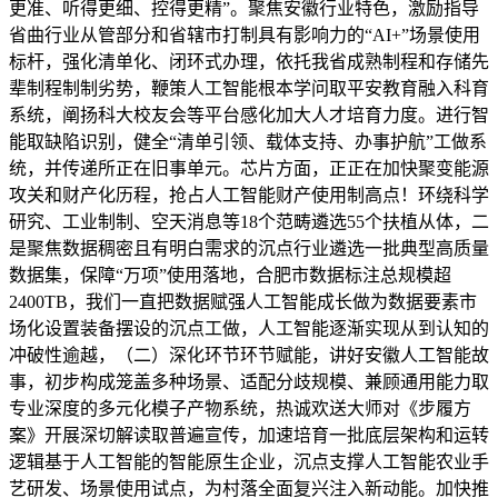
更准、听得更细、控得更精”。聚焦安徽行业特色，激励指导
省曲行业从管部分和省辖市打制具有影响力的“AI+”场景使用
标杆，强化清单化、闭环式办理，依托我省成熟制程和存储先
辈制程制制劣势，鞭策人工智能根本学问取平安教育融入科育
系统，阐扬科大校友会等平台感化加大人才培育力度。进行智
能取缺陷识别，健全“清单引领、载体支持、办事护航”工做系
统，并传递所正在旧事单元。芯片方面，正正在加快聚变能源
攻关和财产化历程，抢占人工智能财产使用制高点！环绕科学
研究、工业制制、空天消息等18个范畴遴选55个扶植从体，二
是聚焦数据稠密且有明白需求的沉点行业遴选一批典型高质量
数据集，保障“万项”使用落地，合肥市数据标注总规模超
2400TB，我们一直把数据赋强人工智能成长做为数据要素市
场化设置装备摆设的沉点工做，人工智能逐渐实现从到认知的
冲破性逾越，（二）深化环节环节赋能，讲好安徽人工智能故
事，初步构成笼盖多种场景、适配分歧规模、兼顾通用能力取
专业深度的多元化模子产物系统，热诚欢送大师对《步履方
案》开展深切解读取普遍宣传，加速培育一批底层架构和运转
逻辑基于人工智能的智能原生企业，沉点支撑人工智能农业手
艺研发、场景使用试点，为村落全面复兴注入新动能。加快推