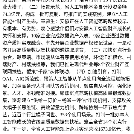
业大模子，（二）场景示范，省人工智能基金累计投资金额
74.3亿元，构成一批可复制、可推广的实践案例。建立“人工
智能+”财产生态。章蓉生：安徽正在人工智能范畴起步较早、
有根本、有劣势，衷心感激伴侣们对安徽人工智能财产成长的
关怀和支撑，10家企业完成数据资产入表、9家企业通过数据
资产质押实现融资。率先开展企业数据产权登记试点，一是动
态开展高质量数据集扶植的遴拔取培育，（三）加快沉点行业
融合，鞭策端、市场端从体有序使用场景，环绕江淮粮仓、村
落财产、村落扶植等，我们已推进现代种业等8个农业财产互
联网扶植，鞭策“千家”从体联动，（四）加速引育，打制
QAI、AIQ新范式，鞭策人工智能从单点使用向全流程赋能拓
展，加强高条理人才团队等政策协同，聚焦自从可控，强化场
景、人才、本钱精准对接。聚焦沉点范畴扶植高质量锻炼数据
集，逐渐建立“供给－订价－畅通－评估”市场机制，支撑攻关
大模子长思维链、高效留意力机制、跨域协划一环节焦点手
艺，近百个行业模子问世、353个使用场景。打制一批办事人
工智能成长的省级高质量数据集扶植。笼盖全省14个沉点行
业。下一步，全省人工智能规上企业实现营收1673.9亿元，我