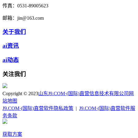
传真：
0531-89005623
邮箱：
jin@163.com
关于我们
ai资讯
ai动态
关注我们
Copyright © 2023
山东J9.COM·(国际)直营信息技术有限公司
网
站地图
J9.COM·(国际)直营软件隐私政策
|
J9.COM·(国际)直营软件服
务条款
获取方案