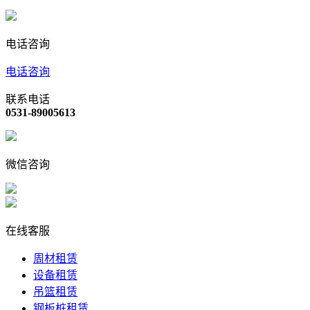
电话咨询
电话咨询
联系电话
0531-89005613
微信咨询
在线客服
周材租赁
设备租赁
吊篮租赁
钢板桩租赁