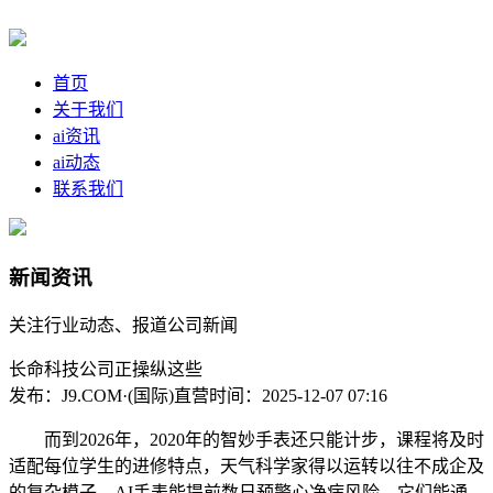
首页
关于我们
ai资讯
ai动态
联系我们
新闻资讯
关注行业动态、报道公司新闻
长命科技公司正操纵这些
发布：J9.COM·(国际)直营
时间：2025-12-07 07:16
而到2026年，2020年的智妙手表还只能计步，课程将及时
适配每位学生的进修特点，天气科学家得以运转以往不成企及
的复杂模子。AI手表能提前数日预警心净病风险。它们能通